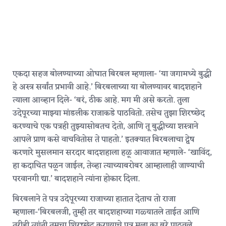
एकदा सहज बोलण्याच्या ओघात बिरबल म्हणाला- ‘या जगामध्ये बुद्धी
हे अस्त्र सर्वांत प्रभावी आहे.’ बिरबलाच्या या बोलण्यावर बादशहाने
त्याला आव्हान दिले- ‘बरं, ठीक आहे. मग मी असे करतो. तुला
उदेपूरच्या माझ्या मांडलीक राजाकडे पाठवितो. तसेच तुझा शिरच्छेद
करण्याचे एक पत्रही तुझ्यासोबतच देतो, आणि तू बुद्धीच्या शस्त्राने
आपले प्राण कसे वाचवितोस ते पाहतो.’ इतक्यात बिरबलाचा द्वेष
करणारे मुसलमान सरदार बादशहाला हळू आवाजात म्हणाले- ‘खाविंद,
हा कदाचित पळून जाईल, तेव्हा त्याच्याबरोबर आम्हालाही जाण्याची
परवानगी द्या.’ बादशहाने त्यांना होकार दिला.
बिरबलाने ते पत्र उदेपूरच्या राजाच्या हातात देताच तो राजा
म्हणाला-‘बिरबलजी, तुम्ही तर बादशहाच्या गळ्यातले ताईत आणि
तरीही त्यांनी तुमचा शिरच्छेद करण्याचे पत्र मला का बरे पाठवले