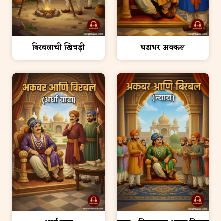
बिरबलाची खिचड़ी
घडाभर अक्कल