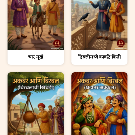
चार मूर्ख
दिल्लीमध्ये कावळे किती