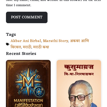
Save my name, email, and website in this browser for the next
time I comment.
Tags
Akbar Ani Birbal
,
Marathi Story
,
अकबर आणि
बिरबल
,
मराठी
,
मराठी कथा
Recent Stories