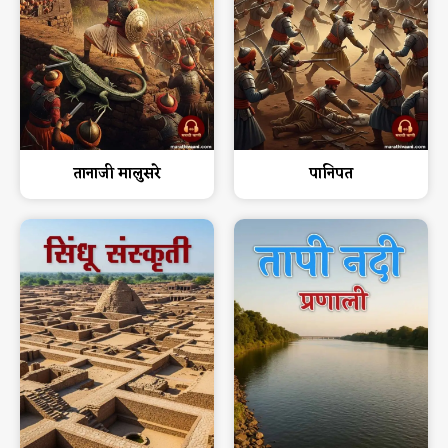
तानाजी मालुसरे
पानिपत