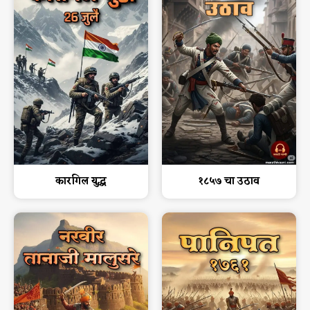
कारगिल युद्ध
१८५७ चा उठाव