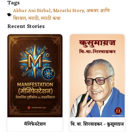
Tags
Akbar Ani Birbal
,
Marathi Story
,
अकबर आणि
बिरबल
,
मराठी
,
मराठी कथा
Recent Stories
मॅनिफेस्टेशन
वि. वा. शिरवाडकर – कुसुमाग्रज