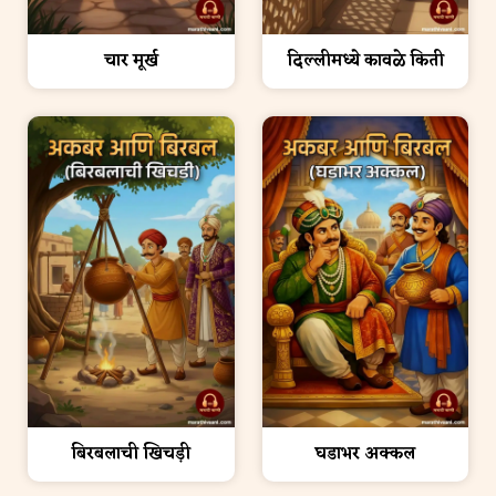
चार मूर्ख
दिल्लीमध्ये कावळे किती
बिरबलाची खिचड़ी
घडाभर अक्कल