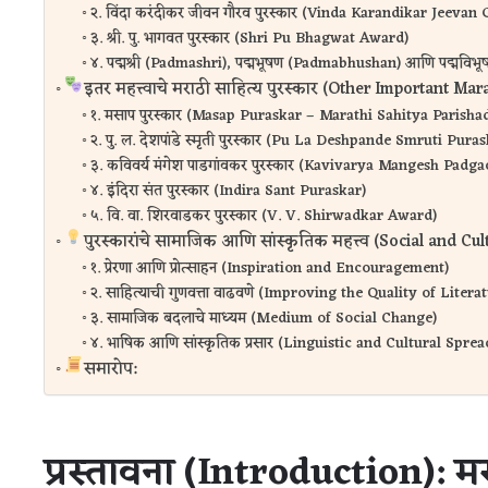
२. विंदा करंदीकर जीवन गौरव पुरस्कार (Vinda Karandikar Jeeva
३. श्री. पु. भागवत पुरस्कार (Shri Pu Bhagwat Award)
४. पद्मश्री (Padmashri), पद्मभूषण (Padmabhushan) आणि पद्मविभ
इतर महत्त्वाचे मराठी साहित्य पुरस्कार (Other Important Ma
१. मसाप पुरस्कार (Masap Puraskar – Marathi Sahitya Parisha
२. पु. ल. देशपांडे स्मृती पुरस्कार (Pu La Deshpande Smruti Pura
३. कविवर्य मंगेश पाडगांवकर पुरस्कार (Kavivarya Mangesh Pad
४. इंदिरा संत पुरस्कार (Indira Sant Puraskar)
५. वि. वा. शिरवाडकर पुरस्कार (V. V. Shirwadkar Award)
पुरस्कारांचे सामाजिक आणि सांस्कृतिक महत्त्व (Social and C
१. प्रेरणा आणि प्रोत्साहन (Inspiration and Encouragement)
२. साहित्याची गुणवत्ता वाढवणे (Improving the Quality of Litera
३. सामाजिक बदलाचे माध्यम (Medium of Social Change)
४. भाषिक आणि सांस्कृतिक प्रसार (Linguistic and Cultural Sprea
समारोप:
प्रस्तावना (Introduction): 