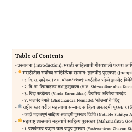
Table of Contents
प्रस्तावना (Introduction): मराठी साहित्याची गौरवशाली परंपरा आणि प
मराठीतील सर्वोच्च साहित्यिक सन्मान: ज्ञानपीठ पुरस्कार (Jna
१. वि. स. खांडेकर (V.S. Khandekar): मराठीतील पहिले ज्ञानपीठ विजेत
२. वि. वा. शिरवाडकर तथा कुसुमाग्रज (V.V. Shirwadkar alias Kusu
३. विंदा करंदीकर (Vinda Karandikar): वैचारिक कवितेचा मानदंड
४. भालचंद्र नेमाडे (Bhalchandra Nemade): ‘कोसला’ ते ‘हिंदू’
राष्ट्रीय स्तरावरील महत्त्वाचा सन्मान: साहित्य अकादमी पुरस्क
काही महत्त्वपूर्ण साहित्य अकादमी पुरस्कार विजेते (Notable Sahi
महाराष्ट्र शासनाचे महत्त्वाचे साहित्य पुरस्कार (Maharashtr
१. यशवंतराव चव्हाण राज्य वाङ्मय पुरस्कार (Yashwantrao Chavan 