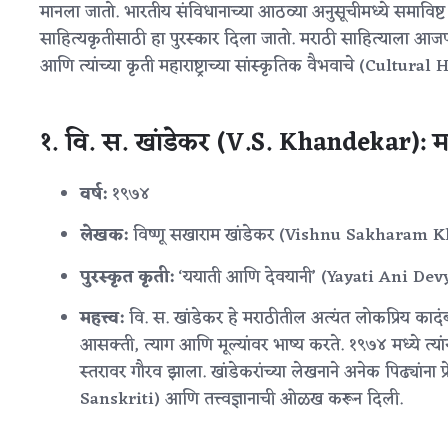
मानला जातो. भारतीय संविधानाच्या आठव्या अनुसूचीमध्ये समाविष्ट 
साहित्यकृतीसाठी हा पुरस्कार दिला जातो. मराठी साहित्याला आजपर्
आणि त्यांच्या कृती महाराष्ट्राच्या सांस्कृतिक वैभवाचे (Cult
१. वि. स. खांडेकर (V.S. Khandekar): मर
वर्ष:
१९७४
लेखक:
विष्णू सखाराम खांडेकर (Vishnu Sakharam 
पुरस्कृत कृती:
‘ययाती आणि देवयानी’ (Yayati Ani Dev
महत्त्व:
वि. स. खांडेकर हे मराठीतील अत्यंत लोकप्रिय कादं
आसक्ती, त्याग आणि मूल्यांवर भाष्य करते. १९७४ मध्ये त्यांना ह
स्तरावर गौरव झाला. खांडेकरांच्या लेखनाने अनेक पिढ्यांना प
Sanskriti) आणि तत्त्वज्ञानाची ओळख करून दिली.