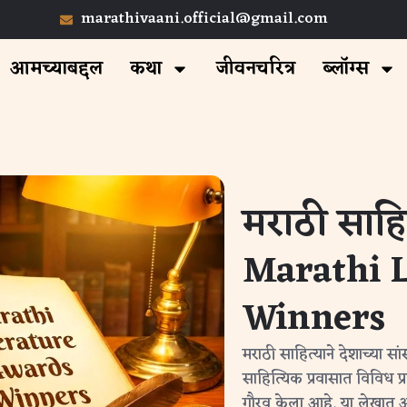
marathivaani.official@gmail.com
आमच्याबद्दल
कथा
जीवनचरित्र
ब्लॉग्स
मराठी साहित
Marathi L
Winners
मराठी साहित्याने देशाच्या स
साहित्यिक प्रवासात विविध प्र
गौरव केला आहे. या लेखात आप