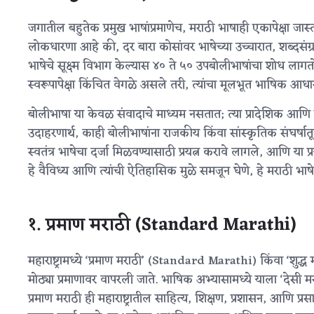
जगातील बहुतेक प्रमुख भाषांप्रमाणेच, मराठी भाषाही एकापेक्षा ज
लोकधारणा आहे की, दर बारा कोसांवर भाषेच्या उच्चारात, शब्दसंग
भाषेचे सूक्ष्म विभाग केल्यास ४० ते ५० उपबोलीभाषांचा शोध लागतो
स्वरूपापेक्षा किंचित वेगळे असले तरी, त्यांचा मूलभूत भाषिक आध
बोलीभाषा या केवळ संवादाचे माध्यम नसतात; त्या प्रादेशिक
उदाहरणार्थ, काही बोलीभाषांना राजकीय किंवा सांस्कृतिक संघर्ष
स्वतंत्र भाषेचा दर्जा मिळवण्यासाठी प्रयत्न करावे लागले, आणि या प्
हे वैविध्य आणि त्यांची ऐतिहासिक मुळे समजून घेणे, हे मराठी भाषे
१. प्रमाण मराठी (Standard Marathi)
महाराष्ट्रामध्ये ‘प्रमाण मराठी’ (Standard Marathi) किंवा ‘शुद्
मोठ्या प्रमाणावर वापरली जाते. भाषिक अभ्यासामध्ये याला ‘देसी मर
प्रमाण मराठी ही महाराष्ट्रातील साहित्य, शिक्षण, प्रशासन, आण