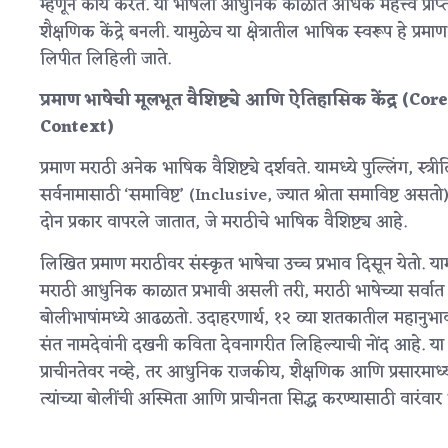
म्हणून कार्य करते. या भाषेला आधुनिक काळात अधिक महत्त्व प्राप
शैक्षणिक केंद्रे बनली. यामुळेच या क्षेत्रातील भाषिक स्वरूप हे प्रम
लिपीत लिहिली जाते.
प्रमाण भाषेची मूलभूत वैशिष्ट्ये आणि ऐतिहासिक केंद्र 
Context)
प्रमाण मराठी अनेक भाषिक वैशिष्ट्ये दर्शवते. यामध्ये पुल्लिंग, 
सर्वनामासाठी ‘समाविष्ट’ (Inclusive, ज्यात श्रोता समाविष्ट 
दोन प्रकार वापरले जातात, जे मराठीचे भाषिक वैशिष्ट्य आहे.
लिखित प्रमाण मराठीवर संस्कृत भाषेचा उच्च प्रभाव दिसून येतो. या
मराठी आधुनिक काळात प्रभावी असली तरी, मराठी भाषेच्या सर्वात प्रा
बोलीभाषांमध्ये आढळतो. उदाहरणार्थ, १२ व्या शतकातील महानुभाव प
संत नामदेवांनी दखनी कविता देवनागरीत लिहिल्याची नोंद आहे. या 
प्राचीनतेवर नव्हे, तर आधुनिक राजकीय, शैक्षणिक आणि प्रसारमाध
त्यांच्या बोलींची अस्मिता आणि प्राचीनता सिद्ध करण्यासाठी वारंव