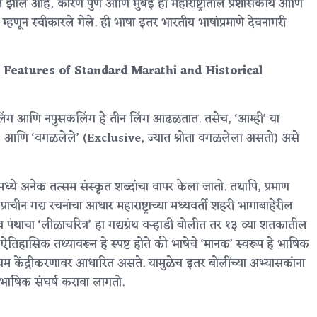
्त झाले आहे, कारण पुणे आणि मुंबई ही महाराष्ट्रातील प्रशासकीय आणि
ाण म्हणून स्वीकारले गेले. ही भाषा इतर भारतीय भाषांप्रमाणे देवनागरी
(Core Features of Standard Marathi and Historical
स्त्रीलिंग आणि नपुसकलिंग हे तीन लिंग आढळतात. तसेच, ‘आम्ही’ या
असतो) आणि ‘वगळलेले’ (Exclusive, ज्यात श्रोता वगळलेला असतो) असे
मध्ये अनेक तत्सम संस्कृत शब्दांचा वापर केला जातो. तथापि, प्रमाण
चीन गद्य रचनांचा आधार महाराष्ट्राच्या मध्यवर्ती शहरी भागाबाहेरील
ंथाचा ‘लीळाचरित्र’ हा गद्यग्रंथ वऱ्हाडी बोलीत तर १३ व्या शतकातील
ऐतिहासिक तथ्यावरून हे स्पष्ट होते की भाषेचे ‘मानक’ स्वरूप हे भाषिक
्यम केंद्रीकरणावर आधारित असते. यामुळेच इतर बोलींच्या अभ्यासकांना
ार भाषिक संघर्ष करावा लागतो.