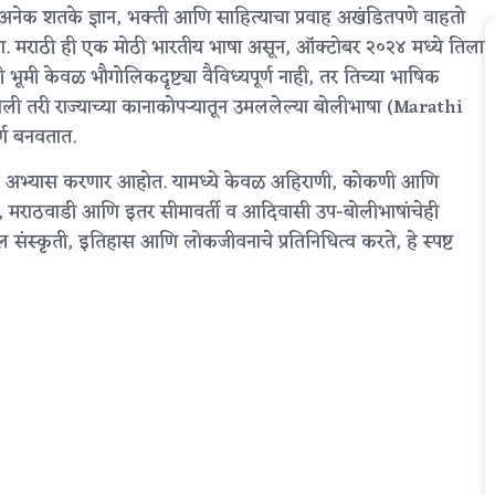
े अनेक शतके ज्ञान, भक्ती आणि साहित्याचा प्रवाह अखंडितपणे वाहतो
ाषा. मराठी ही एक मोठी भारतीय भाषा असून, ऑक्टोबर २०२४ मध्ये तिला
 भूमी केवळ भौगोलिकदृष्ट्या वैविध्यपूर्ण नाही, तर तिच्या भाषिक
ली तरी राज्याच्या कानाकोपऱ्यातून उमललेल्या बोलीभाषा (Marathi
्ण बनवतात.
सखोल अभ्यास करणार आहोत. यामध्ये केवळ अहिराणी, कोकणी आणि
ली, मराठवाडी आणि इतर सीमावर्ती व आदिवासी उप-बोलीभाषांचेही
ल संस्कृती, इतिहास आणि लोकजीवनाचे प्रतिनिधित्व करते, हे स्पष्ट