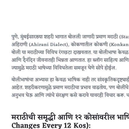
पुणे, मुंबईसारख्या शहरी भागात बोलली जाणारी प्रमाण मराठी (S
अहिराणी (Ahirani Dialect), कोकणातील कोकणी (Konkani D
बोली या मराठीच्या विविध रंगछटा दाखवतात. या बोलीभाषा केवळ उ
आणि दैनंदिन जीवनातही भिन्नता आणतात. हा ब्लॉग साहित्य आण
ज्यामुळे मराठी भाषेच्या विविधतेला समजून घेणे सोपे होईल.
बोलीभाषांचा अभ्यास हा केवळ भाषिक नाही तर सांस्कृतिकदृष्ट्याही 
आहेत. शहरीकरणामुळे प्रमाण मराठीचा प्रभाव वाढतोय, पण बोलींचे
अनुभव घेऊ आणि त्यांचे संरक्षण कसे करावे यावरही विचार करू. चला
मराठीची समृद्धी आणि १२ कोसांवरील भ
Changes Every 12 Kos):