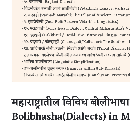
७. बागलाणी (Baglani Dialect):
विदर्भातील वऱ्हाडी आणि झाडीबोली (Vidarbha’s Legacy: Varhadi
८. वऱ्हाडी (Varhadi Marathi: The Pillar of Ancient Literature
९. झाडीबोली (Zadi Boli: Eastern Vidarbha Linguistics)
१०. मराठवाडी (Marathwadi Dialect: Central Maharashtra’s Vo
११. दख्खनी (Dakkhani / Deshi: The Historical Lingua Franca
१२. चंदगडी / कोल्हापुरी (Chandgadi/Kolhapuri: The Southern 
१३. आदिवासी बोली: हळबी, भिल्ली आणि वारली (Tribal Dialects: Ha
तुलनात्मक विश्लेषण: बोलींमधील व्याकरण आणि ध्वनीशास्त्रीय साधर
भाषिक सरलीकरण (Linguistic Simplification)
उप-बोलींमधील सूक्ष्म फरक (Nuances within Sub-Dialects)
निष्कर्ष आणि संवर्धन: मराठी बोलींचे भविष्य (Conclusion: Preser
महाराष्ट्रातील विविध बोलीभाष
Bolibhasha(Dialects) in 