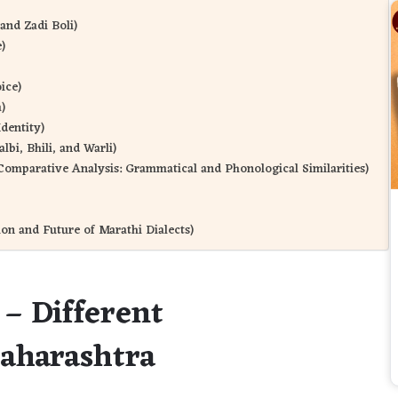
 and Zadi Boli)
)
ice)
)
Identity)
lbi, Bhili, and Warli)
्म्ये (Comparative Analysis: Grammatical and Phonological Similarities)
vation and Future of Marathi Dialects)
ा – Different
Maharashtra