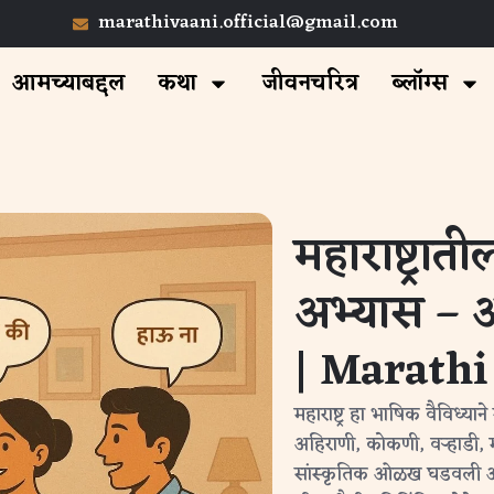
marathivaani.official@gmail.com
आमच्याबद्दल
कथा
जीवनचरित्र
ब्लॉग्स
महाराष्ट्रा
अभ्यास – अ
| Marathi
महाराष्ट्र हा भाषिक वैविध्या
अहिराणी, कोकणी, वऱ्हाडी, म
सांस्कृतिक ओळख घडवली आहे. 