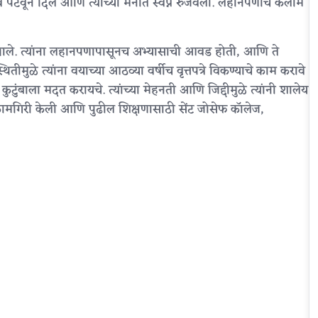
त्त्व पटवून दिले आणि त्यांच्या मनात स्वप्ने रुजवली. लहानपणीच कलाम
decrease
volume.
 झाले. त्यांना लहानपणापासूनच अभ्यासाची आवड होती, आणि ते
ितीमुळे त्यांना वयाच्या आठव्या वर्षीच वृत्तपत्रे विकण्याचे काम करावे
ुंबाला मदत करायचे. त्यांच्या मेहनती आणि जिद्दीमुळे त्यांनी शालेय
ष्ट कामगिरी केली आणि पुढील शिक्षणासाठी सेंट जोसेफ कॉलेज,