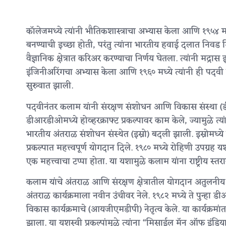
कॉलेजमध्ये त्यांनी भौतिकशास्त्राचा अभ्यास केला आणि १९५४ मध
बनण्याची इच्छा होती, परंतु त्यांना भारतीय हवाई दलात निवड मिळा
वैज्ञानिक क्षेत्रात करिअर करण्याचा निर्णय घेतला. त्यांनी मद्
इंजिनीअरिंगचा अभ्यास केला आणि १९६० मध्ये त्यांनी ही पदवी यशस
सुरुवात झाली.
पदवीनंतर कलाम यांनी संरक्षण संशोधन आणि विकास संस्था (डीआर
डीआरडीओमध्ये होव्हरक्राफ्ट प्रकल्पावर काम केले, ज्यामुळे त्या
भारतीय अंतराळ संशोधन संस्थेत (इस्रो) बदली झाली. इस्रोमध्ये त
प्रकल्पात महत्त्वपूर्ण योगदान दिले. १९८० मध्ये रोहिणी उपग्र
एक महत्त्वाचा टप्पा होता. या यशामुळे कलाम यांना राष्ट्रीय 
कलाम यांचे अंतराळ आणि संरक्षण क्षेत्रातील योगदान अतुलनीय आहे
अंतराळ कार्यक्रमाला नवीन उंचीवर नेले. १९८२ मध्ये ते पुन्हा ड
विकास कार्यक्रमाचे (आयजीएमडीपी) नेतृत्व केले. या कार्यक्रमांत
झाला. या यशस्वी प्रकल्पांमुळे त्यांना “मिसाईल मॅन ऑफ इंडिया” 