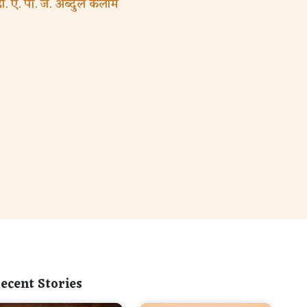
डॉ. ए. पी. जे. अब्दुल कलाम
ecent Stories