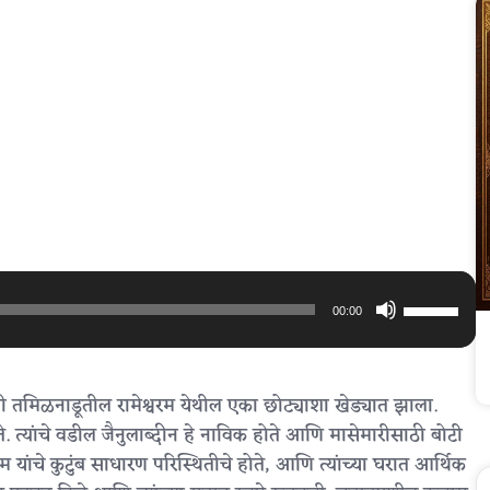
Use
00:00
Up/Down
Arrow
keys
जी तमिळनाडूतील रामेश्वरम येथील एका छोट्याशा खेड्यात झाला.
to
ते. त्यांचे वडील जैनुलाब्दीन हे नाविक होते आणि मासेमारीसाठी बोटी
increase
म यांचे कुटुंब साधारण परिस्थितीचे होते, आणि त्यांच्या घरात आर्थिक
or