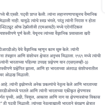
्ये बी.एस्सी. पदवी प्राप्त केली. त्यांना लहानपणापासूनच वैमानिक
ली नाही. यामुळे त्यांचे स्वप्न भंगले, परंतु त्यांनी निराश न होता
रास इन्स्टिट्यूट ऑफ टेक्नॉलॉजी (एमआयटी) मध्ये एरोनॉटिकल
्वीपणे पूर्ण केली. येथूनच त्यांच्या वैज्ञानिक प्रवासाला खरी
डीओ) येथे वैज्ञानिक म्हणून काम सुरू केले. त्यांनी
ंना तंत्रज्ञान आणि संशोधन क्षेत्रात अनुभव मिळाला. १९६९ मध्ये त्यांची
्यांनी भारताच्या पहिल्या उपग्रह प्रक्षेपण यान (एसएलव्ही-३)
ह यशस्वीपणे प्रक्षेपित झाला, आणि हा भारताच्या अंतराळ संशोधनातील
स्तरावर ओळख मिळाली.
. त्यांनी इस्रोमध्ये अनेक प्रकल्पांचे नेतृत्व केले आणि भारताच्या
ीआरडीओमध्ये परतले आणि त्यांनी भारताच्या एकीकृत क्षेपणास्त्र
र्गत पृथ्वी, अग्नी, त्रिशूल, आकाश आणि नाग या क्षेपणास्त्रांचा विकास
ही पदवी मिळाली. त्यांच्या नेतृत्वाखाली भारताने संरक्षण क्षेत्रात