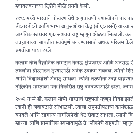
स्वावलंबनाच्या दिशेने मोठी प्रगती केली.
१९९८ मध्ये भारताने पोखरण येथे अणुचाचणी यशस्वीपणे पार पाडल
डीआरडीओ आणि भाभा अणुसंशोधन केंद्र (बीएआरसी) यांच्या संयु
जागतिक स्तरावर एक सशक्त राष्ट्र म्हणून ओळख मिळाली. कलाम य
तंत्रज्ञानाच्या बाबतीत स्वयंपूर्ण बनवण्यासाठी अथक परिश्रम केले
प्रगतीचा पाया ठरले.
कलाम यांचे वैज्ञानिक योगदान केवळ क्षेपणास्त्र आणि अंतराळ संशोधन
तरुणांना प्रोत्साहन देण्यासाठी अनेक उपक्रम राबवले. त्यांनी श
आणि विद्यार्थ्यांशी संवाद साधला. त्यांनी तरुणांना स्वप्ने पाहण्
दृष्टिकोन भारताला एक विकसित राष्ट्र बनवण्यासाठी होता, ज्यामध
२००२ मध्ये डॉ. कलाम यांची भारताचे राष्ट्रपती म्हणून निवड झ
त्यांनी ही जबाबदारी सांभाळली. त्यांचा राष्ट्रपतीपदाचा कार्यका
बनवले आणि सामान्य नागरिकांशी थेट संवाद साधला. त्यांनी विशेष
साध्या आणि प्रामाणिक स्वभावामुळे ते “लोकांचे राष्ट्रपती” म्ह