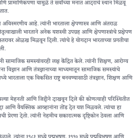
व आणि प्रामाणिकपणा यामुळे ते सर्वांच्या मनात आदराचे स्थान मिळवू
ेतात.
ान अविस्मरणीय आहे. त्यांनी भारताला क्षेपणास्त्र आणि अंतराळ
तृत्वाखाली भारताने अनेक यशस्वी उपग्रह आणि क्षेपणास्त्रांचे प्रक्षेपण
क स्तरावर ओळख मिळवून दिली. त्यांचे हे योगदान भारताच्या प्रगतीचा
ली.
्यांनी सामाजिक समस्यांवरही लक्ष केंद्रित केले. त्यांनी शिक्षण, आरोग्य
ांना विज्ञान आणि तंत्रज्ञानाच्या माध्यमातून सामाजिक समस्यांचे
मध्ये भारताला एक विकसित राष्ट्र बनवण्यासाठी तंत्रज्ञान, शिक्षण आणि
पल्या मेहनती आणि जिद्दीने दाखवून दिले की कोणत्याही परिस्थितीत
यादा आणि वैयक्तिक आव्हानांना तोंड देत यश मिळवले. त्यांचा हा
याची प्रेरणा देतो. त्यांनी नेहमीच सकारात्मक दृष्टिकोन ठेवला आणि
िळाले. त्यांना १९८१ मध्ये पद्मभूषण, १९९० मध्ये पद्मविभूषण आणि