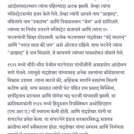
आंदोलनादरम्यान त्यांना पहिल्यांदा अटक झाली. जेव्हा त्यांना
मजिस्ट्रेटसमोर हजर केले गेले, तेव्हा त्यांनी आपले नाव “आझाद”,
वडिलांचे नाव “स्वातंत्र्य” आणि निवासस्थान “जेल” असे सांगितले.
त्यांच्या या निर्भय उत्तराने मजिस्ट्रेट संतापले आणि त्यांना १५
फटक्यांची शिक्षा ठोठावली. प्रत्येक फटक्यावर चंद्रशेखर “वंदे मातरम्”
आणि “भारत माता की जय” असे ओरडत राहिले. याच घटनेने त्यांना
“आझाद” हे नाव मिळाले, जे कायमचे त्यांच्या नावासोबत जोडले गेले.
१९२२ मध्ये चौरी-चौरा येथील घटनेनंतर गांधीजींनी असहयोग आंदोलन
मागे घेतले, ज्यामुळे चंद्रशेखर यांच्यासह अनेक तरुणांचा काँग्रेसवरचा
विश्वास उडाला. त्यांना वाटले की, अहिंसक मार्गाने स्वातंत्र्य मिळणे
कठीण आहे. याच काळात त्यांची भेट पंडित राम प्रसाद बिस्मिल,
शचींद्रनाथ सान्याल आणि योगेश चंद्र चटर्जी यांच्याशी झाली. या
क्रांतिकारकांनी १९२४ मध्ये हिंदुस्तान रिपब्लिकन असोसिएशन
(एच.आर.ए.) ची स्थापना केली होती, आणि चंद्रशेखर यांनी या
संघटनेत प्रवेश केला. या संघटनेने इंग्रज सरकारविरुद्ध सशस्त्र
क्रांतीचा मार्ग स्वीकारला होता. चंद्रशेखर यांचा स्वभाव आणि निर्भयता