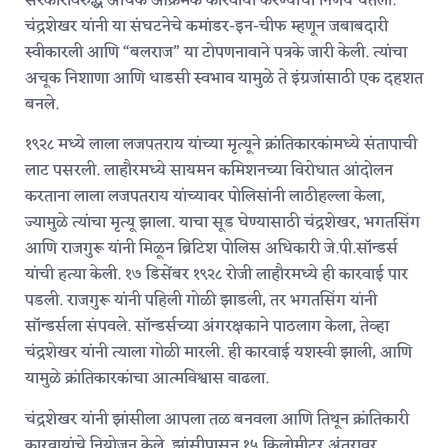
सरकारविरुद्ध अधिक आक्रमक कारवाया करण्याचा निर्णय घेतला.
चंद्रशेखर यांनी या संघटनेचे कमांडर-इन-चीफ म्हणून जबाबदारी
स्वीकारली आणि “बलराज” या टोपणनावाने पत्रके जारी केली. त्यांचा
अचूक निशाणा आणि धाडसी स्वभाव यामुळे ते इंग्रजांसाठी एक दहशत
बनले.
१९२८ मध्ये लाला लजपतराय यांच्या मृत्यूने क्रांतिकारकांमध्ये संतापाची
लाट पसरली. लाहौरमध्ये सायमन कमिशनच्या विरोधात आंदोलन
करताना लाला लजपतराय यांच्यावर पोलिसांनी लाठीहल्ला केला,
ज्यामुळे त्यांचा मृत्यू झाला. याचा सूड घेण्यासाठी चंद्रशेखर, भगतसिंग
आणि राजगुरू यांनी मिळून ब्रिटिश पोलिस अधिकारी जे.पी.साॅन्डर्स
यांची हत्या केली. १७ डिसेंबर १९२८ रोजी लाहौरमध्ये ही कारवाई पार
पडली. राजगुरू यांनी पहिली गोळी झाडली, तर भगतसिंग यांनी
साॅन्डर्सला संपवले. साॅन्डर्सच्या अंगरक्षकाने पाठलाग केला, तेव्हा
चंद्रशेखर यांनी त्याला गोळी मारली. ही कारवाई यशस्वी झाली, आणि
यामुळे क्रांतिकारकांचा आत्मविश्वास वाढला.
चंद्रशेखर यांनी झांसीला आपला तळ बनवला आणि तिथून क्रांतिकारी
कारवायांचे नियोजन केले. झांसीपासून १५ किलोमीटर अंतरावर