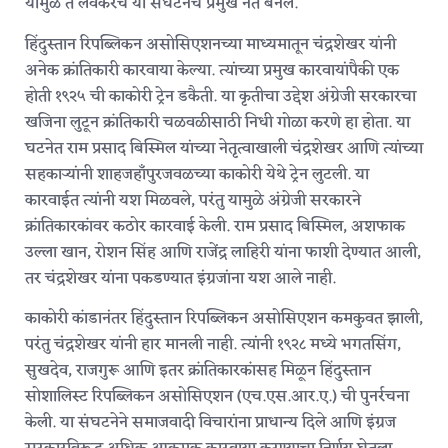
यामुळे ते लवकरच या संघटनेचे प्रमुख नेते बनले.
हिंदुस्तान रिपब्लिकन असोसिएशनच्या माध्यमातून चंद्रशेखर यांनी
अनेक क्रांतिकारी कारवाया केल्या. त्यांच्या प्रमुख कारवायांपैकी एक
होती १९२५ ची काकोरी ट्रेन डकैती. या कृतीचा उद्देश अंग्रेजी सरकारचा
खजिना लुटून क्रांतिकारी चळवळीसाठी निधी गोळा करणे हा होता. या
घटनेत राम प्रसाद बिस्मिल यांच्या नेतृत्वाखाली चंद्रशेखर आणि त्यांच्या
सहकाऱ्यांनी शाहजहाँपुरजवळच्या काकोरी येथे ट्रेन लुटली. या
कारवाईत त्यांनी यश मिळवले, परंतु यामुळे अंग्रेजी सरकारने
क्रांतिकारकांवर कठोर कारवाई केली. राम प्रसाद बिस्मिल, अशफाक
उल्ला खान, रोशन सिंह आणि राजेंद्र लाहिरी यांना फाशी देण्यात आली,
तर चंद्रशेखर यांना पकडण्यात इंग्रजांना यश आले नाही.
काकोरी कांडानंतर हिंदुस्तान रिपब्लिकन असोसिएशन कमकुवत झाली,
परंतु चंद्रशेखर यांनी हार मानली नाही. त्यांनी १९२८ मध्ये भगतसिंग,
सुखदेव, राजगुरू आणि इतर क्रांतिकारकांसह मिळून हिंदुस्तान
सोशालिस्ट रिपब्लिकन असोसिएशन (एच.एस.आर.ए.) ची पुनर्रचना
केली. या संघटनेने समाजवादी विचारांना प्राधान्य दिले आणि इंग्रज