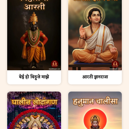
येई हो विठ्ठले माझे
आरती ज्ञानराजा