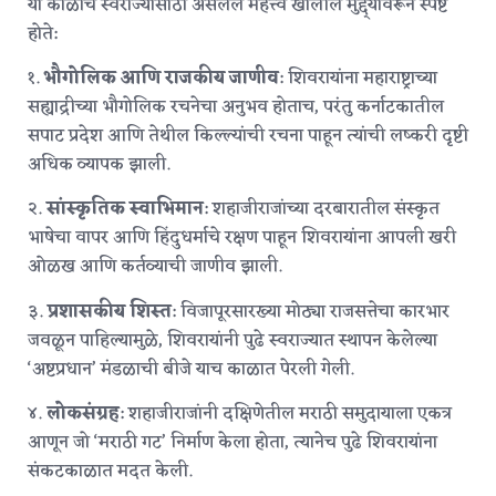
या काळाचे स्वराज्यासाठी असलेले महत्त्व खालील मुद्द्यांवरून स्पष्ट
होते:
१.
भौगोलिक आणि राजकीय जाणीव
: शिवरायांना महाराष्ट्राच्या
सह्याद्रीच्या भौगोलिक रचनेचा अनुभव होताच, परंतु कर्नाटकातील
सपाट प्रदेश आणि तेथील किल्ल्यांची रचना पाहून त्यांची लष्करी दृष्टी
अधिक व्यापक झाली.
२.
सांस्कृतिक स्वाभिमान
: शहाजीराजांच्या दरबारातील संस्कृत
भाषेचा वापर आणि हिंदुधर्माचे रक्षण पाहून शिवरायांना आपली खरी
ओळख आणि कर्तव्याची जाणीव झाली.
३.
प्रशासकीय शिस्त
: विजापूरसारख्या मोठ्या राजसत्तेचा कारभार
जवळून पाहिल्यामुळे, शिवरायांनी पुढे स्वराज्यात स्थापन केलेल्या
‘अष्टप्रधान’ मंडळाची बीजे याच काळात पेरली गेली.
४.
लोकसंग्रह
: शहाजीराजांनी दक्षिणेतील मराठी समुदायाला एकत्र
आणून जो ‘मराठी गट’ निर्माण केला होता, त्यानेच पुढे शिवरायांना
संकटकाळात मदत केली.