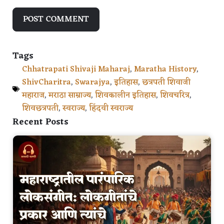
Tags
Chhatrapati Shivaji Maharaj
,
Maratha History
,
ShivCharitra
,
Swarajya
,
इतिहास
,
छत्रपती शिवाजी
महाराज
,
मराठा साम्राज्य
,
शिवकालीन इतिहास
,
शिवचरित्र
,
शिवछत्रपती
,
स्वराज्य
,
हिंदवी स्वराज्य
Recent Posts