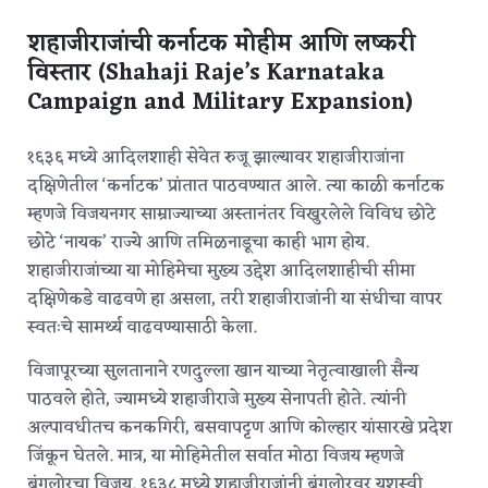
शहाजीराजांची कर्नाटक मोहीम आणि लष्करी
विस्तार (Shahaji Raje’s Karnataka
Campaign and Military Expansion)
१६३६ मध्ये आदिलशाही सेवेत रुजू झाल्यावर शहाजीराजांना
दक्षिणेतील ‘कर्नाटक’ प्रांतात पाठवण्यात आले. त्या काळी कर्नाटक
म्हणजे विजयनगर साम्राज्याच्या अस्तानंतर विखुरलेले विविध छोटे
छोटे ‘नायक’ राज्ये आणि तमिळनाडूचा काही भाग होय.
शहाजीराजांच्या या मोहिमेचा मुख्य उद्देश आदिलशाहीची सीमा
दक्षिणेकडे वाढवणे हा असला, तरी शहाजीराजांनी या संधीचा वापर
स्वतःचे सामर्थ्य वाढवण्यासाठी केला.
विजापूरच्या सुलतानाने रणदुल्ला खान याच्या नेतृत्वाखाली सैन्य
पाठवले होते, ज्यामध्ये शहाजीराजे मुख्य सेनापती होते. त्यांनी
अल्पावधीतच कनकगिरी, बसवापट्टण आणि कोल्हार यांसारखे प्रदेश
जिंकून घेतले.
मात्र, या मोहिमेतील सर्वात मोठा विजय म्हणजे
बंगलोरचा विजय. १६३८ मध्ये शहाजीराजांनी बंगलोरवर यशस्वी