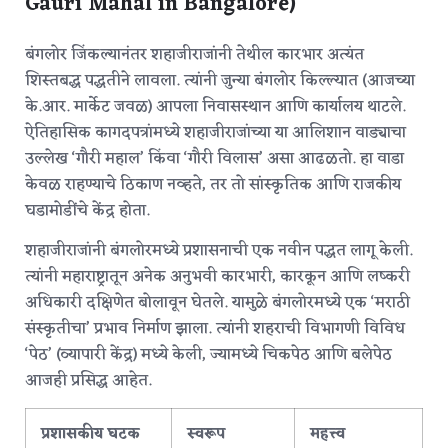
Gauri Mahal in Bangalore)
बंगलोर जिंकल्यानंतर शहाजीराजांनी तेथील कारभार अत्यंत
शिस्तबद्ध पद्धतीने लावला. त्यांनी जुन्या बंगलोर किल्ल्यात (आजच्या
के.आर. मार्केट जवळ) आपला निवासस्थान आणि कार्यालय थाटले.
ऐतिहासिक कागदपत्रांमध्ये शहाजीराजांच्या या आलिशान वाड्याचा
उल्लेख ‘गौरी महाल’ किंवा ‘गौरी विलास’ असा आढळतो.
हा वाडा
केवळ राहण्याचे ठिकाण नव्हते, तर तो सांस्कृतिक आणि राजकीय
घडामोडींचे केंद्र होता.
शहाजीराजांनी बंगलोरमध्ये प्रशासनाची एक नवीन पद्धत लागू केली.
त्यांनी महाराष्ट्रातून अनेक अनुभवी कारभारी, कारकून आणि लष्करी
अधिकारी दक्षिणेत बोलावून घेतले.
यामुळे बंगलोरमध्ये एक ‘मराठी
संस्कृतीचा’ प्रभाव निर्माण झाला. त्यांनी शहराची विभागणी विविध
‘पेठ’ (व्यापारी केंद्र) मध्ये केली, ज्यामध्ये चिकपेठ आणि बलेपेठ
आजही प्रसिद्ध आहेत.
प्रशासकीय घटक
स्वरूप
महत्त्व