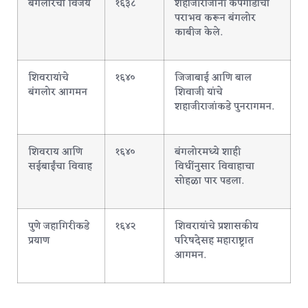
बंगलोरचा विजय
१६३८
शहाजीराजांनी केंपेगौडाचा
पराभव करून बंगलोर
काबीज केले.
शिवरायांचे
१६४०
जिजाबाई आणि बाल
बंगलोर आगमन
शिवाजी यांचे
शहाजीराजांकडे पुनरागमन.
शिवराय आणि
१६४०
बंगलोरमध्ये शाही
सईबाईंचा विवाह
विधींनुसार विवाहाचा
सोहळा पार पडला.
पुणे जहागिरीकडे
१६४२
शिवरायांचे प्रशासकीय
प्रयाण
परिषदेसह महाराष्ट्रात
आगमन.