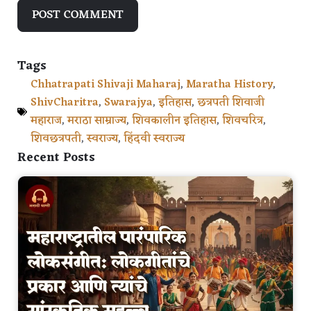
Tags
Chhatrapati Shivaji Maharaj
,
Maratha History
,
ShivCharitra
,
Swarajya
,
इतिहास
,
छत्रपती शिवाजी
महाराज
,
मराठा साम्राज्य
,
शिवकालीन इतिहास
,
शिवचरित्र
,
शिवछत्रपती
,
स्वराज्य
,
हिंदवी स्वराज्य
Recent Posts