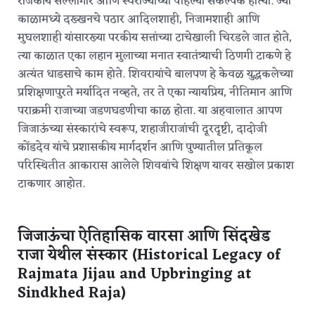
राजकीय सल्लागार आणि स्वराज्याच्या पहिल्या संकल्पक होत्या. ज्या
काळामध्ये दख्खनचे पठार आदिलशाही, निजामशाही आणि
मुघलशाही यांसारख्या परकीय सत्तांच्या टाचेखाली चिरडले जात होते,
त्या काळात एका लहान मुलाच्या मनात स्वातंत्र्याची ठिणगी टाकणे हे
अत्यंत धाडसाचे काम होते. शिवरायांचे बालपण हे केवळ युद्धकलेच्या
प्रशिक्षणापुरते मर्यादित नव्हते, तर ते एका न्यायप्रिय, नीतिमान आणि
पराक्रमी राजाच्या जडणघडणीचा काळ होता.
या अहवालात आपण
जिजाऊंच्या संस्कारांचे स्वरूप, शहाजीराजांची दूरदृष्टी, दादोजी
कोंडदेव यांचे प्रशासकीय मार्गदर्शन आणि पुण्यातील प्रतिकूल
परिस्थितीत आकारास आलेले शिवबांचे शिक्षण यावर सखोल प्रकाश
टाकणार आहोत.
जिजाऊंचा ऐतिहासिक वारसा आणि सिंदखेड
राजा येथील संस्कार (Historical Legacy of
Rajmata Jijau and Upbringing at
Sindkhed Raja)