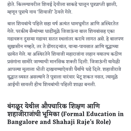
होते. किल्ल्यावरील शिवई देवीला साकडे घालून पुत्रप्राप्ती झाली,
म्हणून पुत्राचे नाव ‘शिवाजी’ ठेवले गेले.
बाल शिवबांचे पहिले सहा वर्ष अत्यंत धामधुमीत आणि अस्थिरतेत
गेले. परकीय सैन्यांच्या धाडींमुळे जिजाऊंना बाल शिवबांसह एका
गडावरून दुसऱ्या गडावर सतत स्थलांतर करावे लागत असे.
हे बालपण
सुखासीन नव्हते, तर ते डोंगरदऱ्यांत, वाऱ्या-पावसात आणि युद्धाच्या
छायेत गेले. या अस्थिरतेने शिवाजी महाराजांना लहान वयातच कठीण
प्रसंगांना सामोरे जाण्याची मानसिक शक्ती दिली. जिजाऊंनी यावेळी
आपल्या मुलाला भीती दाखवण्याऐवजी धैर्याचे धडे दिले. शहाजीराजे
युद्धात व्यस्त असल्याने ते पुत्राला वारंवार भेटू शकत नसत, त्यामुळे
आईची सावली हीच शिवबांची पहिली शाळा बनली.
बंगळूर येथील औपचारिक शिक्षण आणि
शहाजीराजांची भूमिका (Formal Education in
Bangalore and Shahaji Raje’s Role)