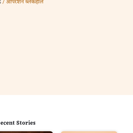
E
/ ऑपरेशन ब्लॅकहोल
ecent Stories