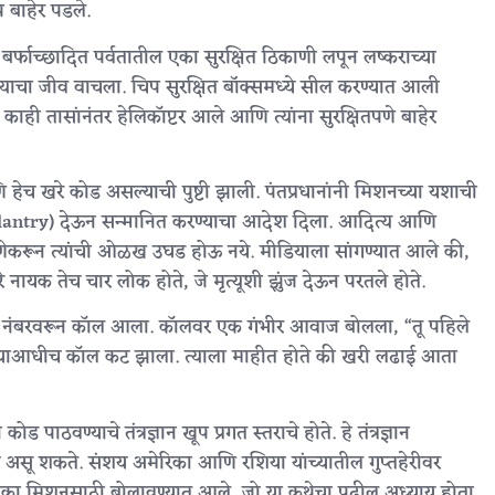
प बाहेर पडले.
 बर्फाच्छादित पर्वतातील एका सुरक्षित ठिकाणी लपून लष्कराच्या
त्याचा जीव वाचला. चिप सुरक्षित बॉक्समध्ये सील करण्यात आली
ाही तासांनंतर हेलिकॉप्टर आले आणि त्यांना सुरक्षितपणे बाहेर
 हेच खरे कोड असल्याची पुष्टी झाली. पंतप्रधानांनी मिशनच्या यशाची
r Gallantry) देऊन सन्मानित करण्याचा आदेश दिला. आदित्य आणि
णेकरून त्यांची ओळख उघड होऊ नये. मीडियाला सांगण्यात आले की,
ायक तेच चार लोक होते, जे मृत्यूशी झुंज देऊन परतले होते.
ञात नंबरवरून कॉल आला. कॉलवर एक गंभीर आवाज बोलला, “तू पहिले
ण्याआधीच कॉल कट झाला. त्याला माहीत होते की खरी लढाई आता
ठवण्याचे तंत्रज्ञान खूप प्रगत स्तराचे होते. हे तंत्रज्ञान
सीचे असू शकते. संशय अमेरिका आणि रशिया यांच्यातील गुप्तहेरीवर
 एका मिशनसाठी बोलावण्यात आले, जो या कथेचा पुढील अध्याय होता.