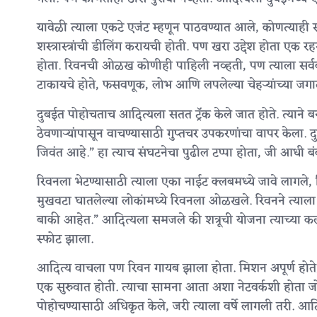
यावेळी त्याला एकटे एजंट म्हणून पाठवण्यात आले, कोणत्याही सप
शस्त्रास्त्रांची डीलिंग करायची होती. पण खरा उद्देश होता एक 
होता. रिवनची ओळख कोणीही पाहिली नव्हती, पण त्याला सर
टाकायचे होते, फसवणूक, लोभ आणि लपलेल्या चेहऱ्यांच्या जगा
दुबईत पोहोचताच आदित्यला सतत ट्रॅक केले जात होते. त्य
ठेवणाऱ्यांपासून वाचण्यासाठी गुप्तचर उपकरणांचा वापर केला.
जिवंत आहे.” हा त्याच संघटनेचा पुढील टप्पा होता, जी आधी बं
रिवनला भेटण्यासाठी त्याला एका नाईट क्लबमध्ये जावे लागले
मुखवटा घातलेल्या लोकांमध्ये रिवनला ओळखले. रिवनने त्याला 
बाकी आहेत.” आदित्यला समजले की शत्रूची योजना त्याच्या कल्
स्फोट झाला.
आदित्य वाचला पण रिवन गायब झाला होता. मिशन अपूर्ण होते
एक सुरुवात होती. त्याचा सामना आता अशा नेटवर्कशी होता जो सर
पोहोचण्यासाठी अधिकृत केले, जरी त्याला वर्षे लागली तरी. आदि