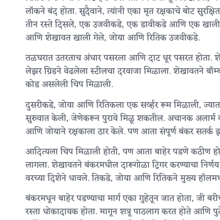
लॉकने बंद होता. सुदैवाने, त्यांनी एका मृत रक्षकाचे बोट सुरक्
तीन रस्ते दिसले, एक उजवीकडे, एक डावीकडे आणि एक खाली 
आणि शेखावत खाली गेले, जोया आणि रितिक उजवीकडे.
तळघरात उतरताच अंधार पसरला आणि दाट धूर पसरत होता. शेखा
लेझर ग्रिडने वेढलेला स्टीलचा दरवाजा मिळाला. शेखावतने बॉ
कोड असलेली चिप मिळाली.
दुसरीकडे, जोया आणि रितिकला एक सर्व्हर रूम मिळाली, ज्यात सर
सुरुवात केली, जेणेकरून पुरावे मिळू शकतील. अचानक अलार्म वाज
आणि जोयाने रक्षकाला ठार केले. पण आता संपूर्ण बंकर सतर्क 
आदित्यला चिप मिळाली होती, पण आता बाहेर पडणे कठीण होते. 
लागला. शेखावतने बंकरमधील दारूगोळा ट्रिगर करण्याचा निर्णय
वरच्या दिशेने धावले. तिकडे, जोया आणि रितिकने मुख्य हॉलमध
बंकरमधून बाहेर पडण्याचा मार्ग एका गुहेतून जात होता, जी ब
रस्ता धोकादायक होता. मागून शत्रू पाठलाग करत होते आणि पुढे