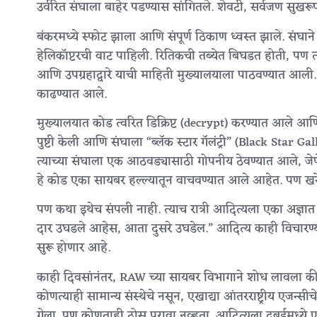
उर्वरित संघाला बाहेर पडण्यास सांगितले. शेवटी, सर्वजण सुखरू
बंकरमध्ये स्फोट झाला आणि संपूर्ण ठिकाण ध्वस्त झाले. संघाने
हेलिकॉप्टरची वाट पाहिली. रितिकची तब्येत बिघडत होती, पण 
आणि उपग्रहाद्वारे याची माहिती मुख्यालयाला पाठवण्यात आली. क
काढण्यात आले.
मुख्यालयात कोड त्वरित डिक्रिप्ट (decrypt) करण्यात आले आणि
पुष्टी केली आणि संघाला “ब्लॅक स्टार गॅलंट्री” (Black Sta
त्याच्या संघाला एक आठवड्यासाठी गोपनीय ठेवण्यात आले, जे
हे कोड एका सायबर हल्ल्यातून वाचवण्यात आले आहेत. पण खरे न
पण कथा इथेच संपली नाही. त्याच रात्री आदित्यला एका अज्
दार उघडले आहेस, आता दुसरे उघडेल.” आदित्य काही विचार
सुरू होणार आहे.
काही दिवसांनंतर, RAW च्या सायबर विभागाने शोध लावला की कोड पा
कोणत्याही सामान्य संस्थेचे नसून, एखाद्या आंतरराष्ट्रीय एजन्
गेला. पण कोणताही ठोस पुरावा नव्हता. आदित्यला दुबईमध्ये