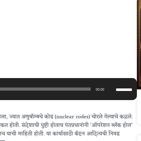
Use
00:00
Up/Down
Arrow
keys
ला, ज्यात अणुबॉम्बचे कोड (nuclear codes) चोरले गेल्याचे कळले.
to
कत होती. संदेशाची पुष्टी होताच पंतप्रधानांनी ‘ऑपरेशन ब्लॅक होल’
increase
ाच याची माहिती होती. या कार्यासाठी कॅप्टन आदित्यची निवड
or