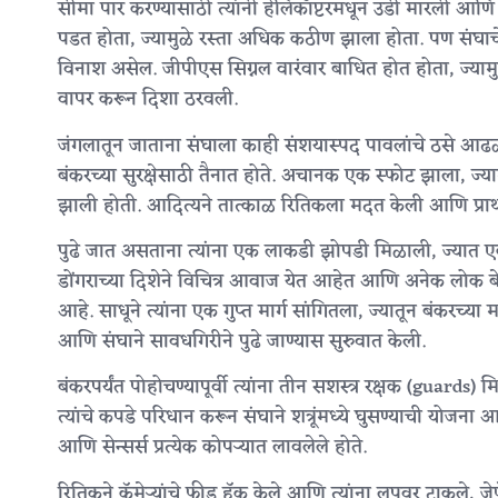
सीमा पार करण्यासाठी त्यांनी हेलिकॉप्टरमधून उडी मारली आण
पडत होता, ज्यामुळे रस्ता अधिक कठीण झाला होता. पण संघाचे 
विनाश असेल. जीपीएस सिग्नल वारंवार बाधित होत होता, ज्या
वापर करून दिशा ठरवली.
जंगलातून जाताना संघाला काही संशयास्पद पावलांचे ठसे आढळल
बंकरच्या सुरक्षेसाठी तैनात होते. अचानक एक स्फोट झाला, ज्
झाली होती. आदित्यने तात्काळ रितिकला मदत केली आणि प्रा
पुढे जात असताना त्यांना एक लाकडी झोपडी मिळाली, ज्यात एक 
डोंगराच्या दिशेने विचित्र आवाज येत आहेत आणि अनेक लोक ब
आहे. साधूने त्यांना एक गुप्त मार्ग सांगितला, ज्यातून बंकरच्य
आणि संघाने सावधगिरीने पुढे जाण्यास सुरुवात केली.
बंकरपर्यंत पोहोचण्यापूर्वी त्यांना तीन सशस्त्र रक्षक (guards
त्यांचे कपडे परिधान करून संघाने शत्रूंमध्ये घुसण्याची योजना आ
आणि सेन्सर्स प्रत्येक कोपऱ्यात लावलेले होते.
रितिकने कॅमेऱ्यांचे फीड हॅक केले आणि त्यांना लूपवर टाकले, 