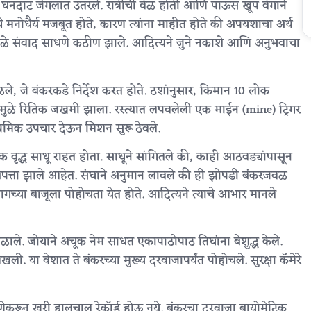
ि घनदाट जंगलात उतरले. रात्रीची वेळ होती आणि पाऊस खूप वेगाने
मनोधैर्य मजबूत होते, कारण त्यांना माहीत होते की अपयशाचा अर्थ
मुळे संवाद साधणे कठीण झाले. आदित्यने जुने नकाशे आणि अनुभवाचा
े, जे बंकरकडे निर्देश करत होते. ठशांनुसार, किमान 10 लोक
यामुळे रितिक जखमी झाला. रस्त्यात लपवलेली एक माईन (mine) ट्रिगर
थमिक उपचार देऊन मिशन सुरू ठेवले.
वृद्ध साधू राहत होता. साधूने सांगितले की, काही आठवड्यांपासून
ेपत्ता झाले आहेत. संघाने अनुमान लावले की ही झोपडी बंकरजवळ
ा मागच्या बाजूला पोहोचता येत होते. आदित्यने त्याचे आभार मानले
) मिळाले. जोयाने अचूक नेम साधत एकापाठोपाठ तिघांना बेशुद्ध केले.
खली. या वेशात ते बंकरच्या मुख्य दरवाजापर्यंत पोहोचले. सुरक्षा कॅमेरे
जेणेकरून खरी हालचाल रेकॉर्ड होऊ नये. बंकरचा दरवाजा बायोमेट्रिक