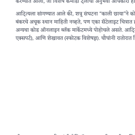
करण्यात आली, जो विशेष कमांडो दलाचा अनुभवी अधिकारी हो
आदित्यला सांगण्यात आले की, शत्रू संघटना “काली छाया”ने क
बंकरचे अचूक स्थान माहिती नव्हते, पण एका सॅटेलाइट चित्र
अन्यथा कोड ऑनलाइन ब्लॅक मार्केटमध्ये पोहोचले असते. आदित्यल
एक्सपर्ट), आणि शेखावत (स्फोटक विशेषज्ञ). चौघांनी रातोरात 