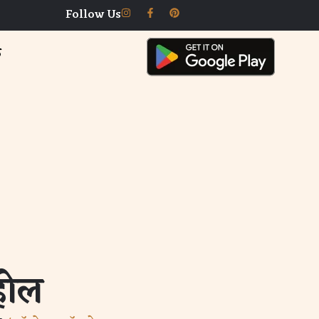
Follow Us
क
होल