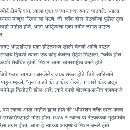
ोर्ट टीमशिवाय. त्याला एका व्यापाऱ्याच्या रूपात पाठवले, ज्याला
रहस्यमय माणूस “रिवन”ला भेटणे, जो ‘ब्लॅक होल’ नेटवर्कचा पुढील दुवा
्वकाही माहीत होते. आता आदित्यला एका नवीन जगात पाऊल
त.
ाने बनावट ओळखीसह एका हॉटेलमध्ये खोली घेतली आणि पाळत
 दुसऱ्याच दिवशी त्याला एक कोड केलेला संदेश मिळाला, “ब्लॅक होल
करशी संबंधित होती. मिशन आता आंतरराष्ट्रीय बनले होते.
, जिथे फक्त आमंत्रण असलेलेच जाऊ शकत होते. तिथे आदित्यने
पाहून म्हटले, “तुला वाटते की तू कोड चोरले, पण खरे कोड अजून
पनेपेक्षा कितीतरी खोल आहे. त्याने काही बोलण्याआधीच क्लबमध्ये
, पण त्याला आता माहीत झाले होते की ‘ऑपरेशन ब्लॅक होल’ फक्त
कारांपेक्षाही मोठा होता. RAW ने त्याला या नेटवर्कच्या मुळापर्यंत
त्य तयार होता, आता हे त्याच्या आयुष्याचे मिशन बनले होते.