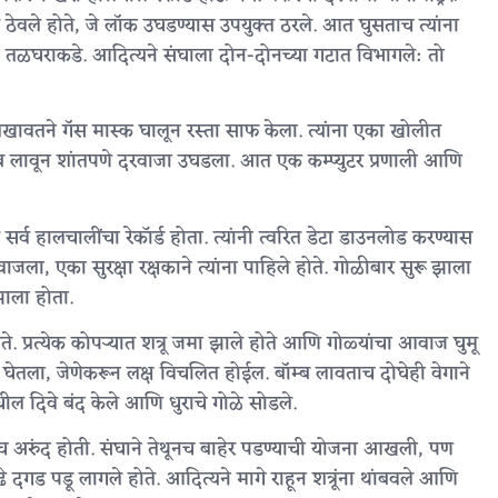
षित ठेवले होते, जे लॉक उघडण्यास उपयुक्त ठरले. आत घुसताच त्यांना
तळघराकडे. आदित्यने संघाला दोन-दोनच्या गटात विभागले: तो
वतने गॅस मास्क घालून रस्ता साफ केला. त्यांना एका खोलीत
म्ब लावून शांतपणे दरवाजा उघडला. आत एक कम्प्युटर प्रणाली आणि
्व हालचालींचा रेकॉर्ड होता. त्यांनी त्वरित डेटा डाउनलोड करण्यास
ला, एका सुरक्षा रक्षकाने त्यांना पाहिले होते. गोळीबार सुरू झाला
झाला होता.
प्रत्येक कोपऱ्यात शत्रू जमा झाले होते आणि गोळ्यांचा आवाज घुमू
 घेतला, जेणेकरून लक्ष विचलित होईल. बॉम्ब लावताच दोघेही वेगाने
ील दिवे बंद केले आणि धुराचे गोळे सोडले.
रीच अरुंद होती. संघाने तेथूनच बाहेर पडण्याची योजना आखली, पण
 दगड पडू लागले होते. आदित्यने मागे राहून शत्रूंना थांबवले आणि