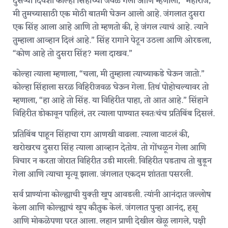
दुसऱ्या दिवशी कोल्हा सिंहाच्या जवळ गेला आणि म्हणाला, “महाराज,
मी तुमच्यासाठी एक मोठी बातमी घेऊन आलो आहे. जंगलात दुसरा
एक सिंह आला आहे आणि तो म्हणतो की, हे जंगल त्याचं आहे. त्याने
तुम्हाला आव्हान दिलं आहे.” सिंह रागाने पेटून उठला आणि ओरडला,
“कोण आहे तो दुसरा सिंह? मला दाखव.”
कोल्हा त्याला म्हणाला, “चला, मी तुम्हाला त्याच्याकडे घेऊन जातो.”
कोल्हा सिंहाला सरळ विहिरीजवळ घेऊन गेला. तिथं पोहोचल्यावर तो
म्हणाला, “हा आहे तो सिंह. या विहिरीत पाहा, तो आत आहे.” सिंहाने
विहिरीत डोकावून पाहिलं, तर त्याला पाण्यात स्वतःचंच प्रतिबिंब दिसलं.
प्रतिबिंब पाहून सिंहाचा राग आणखी वाढला. त्याला वाटलं की,
खरोखरच दुसरा सिंह त्याला आव्हान देतोय. तो गोंधळून गेला आणि
विचार न करता जोरात विहिरीत उडी मारली. विहिरीत पडताच तो बुडून
गेला आणि त्याचा मृत्यू झाला. जंगलात एकदम शांतता पसरली.
सर्व प्राण्यांना कोल्ह्याची युक्ती खूप आवडली. त्यांनी आनंदात जल्लोष
केला आणि कोल्ह्याचं खूप कौतुक केलं. जंगलात पुन्हा आनंद, हसू
आणि मोकळेपणा परत आला. लहान प्राणी देखील खेळू लागले, पक्षी