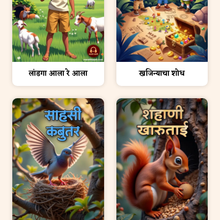
लांडगा आला रे आला
खजिन्याचा शोध