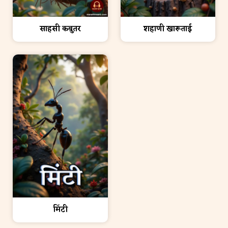
शहाणी खारूताई
साहसी कबुतर
मिंटी