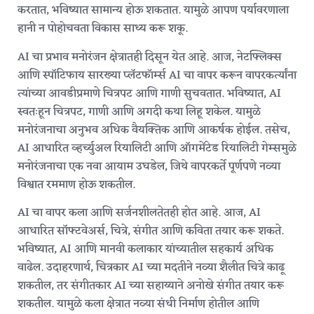
करतात, भविष्यात सामान्य होऊ शकतात. यामुळे आपण पर्यावरणाला
हानी न पोहोचवता विकास साध्य करू शकू.
AI चा प्रभाव मनोरंजन क्षेत्रातही दिसून येत आहे. आज, नेटफ्लिक्स
आणि स्पॉटिफाय सारख्या प्लॅटफॉर्म्स AI चा वापर करून वापरकर्त्यांना
त्यांच्या आवडीप्रमाणे चित्रपट आणि गाणी सुचवतात. भविष्यात, AI
स्वतःहून चित्रपट, गाणी आणि अगदी कथा लिहू शकेल. यामुळे
मनोरंजनाचा अनुभव अधिक वैयक्तिक आणि आकर्षक होईल. तसेच,
AI आधारित व्हर्च्युअल रियालिटी आणि ऑगमेंटेड रियालिटी गेम्समुळे
मनोरंजनाचा एक नवा आयाम उघडेल, जिथे वापरकर्ते पूर्णपणे नव्या
विश्वात रममाण होऊ शकतील.
AI चा वापर कला आणि सर्जनशीलतेतही होत आहे. आज, AI
आधारित सॉफ्टवेअर्स, चित्रे, संगीत आणि कविता तयार करू शकते.
भविष्यात, AI आणि मानवी कलाकार यांच्यातील सहकार्य अधिक
वाढेल. उदाहरणार्थ, चित्रकार AI च्या मदतीने नव्या शैलीत चित्रे काढू
शकतील, तर संगीतकार AI च्या सहाय्याने अनोखे संगीत तयार करू
शकतील. यामुळे कला क्षेत्रात नव्या संधी निर्माण होतील आणि