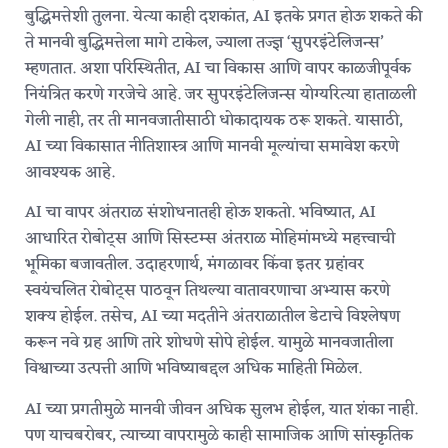
बुद्धिमत्तेशी तुलना. येत्या काही दशकांत, AI इतके प्रगत होऊ शकते की
ते मानवी बुद्धिमत्तेला मागे टाकेल, ज्याला तज्ज्ञ ‘सुपरइंटेलिजन्स’
म्हणतात. अशा परिस्थितीत, AI चा विकास आणि वापर काळजीपूर्वक
नियंत्रित करणे गरजेचे आहे. जर सुपरइंटेलिजन्स योग्यरित्या हाताळली
गेली नाही, तर ती मानवजातीसाठी धोकादायक ठरू शकते. यासाठी,
AI च्या विकासात नीतिशास्त्र आणि मानवी मूल्यांचा समावेश करणे
आवश्यक आहे.
AI चा वापर अंतराळ संशोधनातही होऊ शकतो. भविष्यात, AI
आधारित रोबोट्स आणि सिस्टम्स अंतराळ मोहिमांमध्ये महत्त्वाची
भूमिका बजावतील. उदाहरणार्थ, मंगळावर किंवा इतर ग्रहांवर
स्वयंचलित रोबोट्स पाठवून तिथल्या वातावरणाचा अभ्यास करणे
शक्य होईल. तसेच, AI च्या मदतीने अंतराळातील डेटाचे विश्लेषण
करून नवे ग्रह आणि तारे शोधणे सोपे होईल. यामुळे मानवजातीला
विश्वाच्या उत्पत्ती आणि भविष्याबद्दल अधिक माहिती मिळेल.
AI च्या प्रगतीमुळे मानवी जीवन अधिक सुलभ होईल, यात शंका नाही.
पण याचबरोबर, त्याच्या वापरामुळे काही सामाजिक आणि सांस्कृतिक