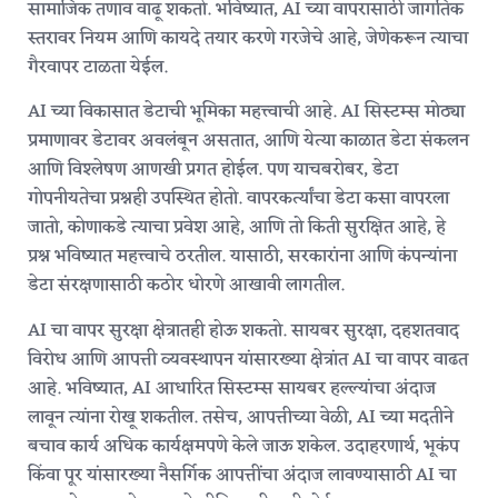
सामाजिक तणाव वाढू शकतो. भविष्यात, AI च्या वापरासाठी जागतिक
स्तरावर नियम आणि कायदे तयार करणे गरजेचे आहे, जेणेकरून त्याचा
गैरवापर टाळता येईल.
AI च्या विकासात डेटाची भूमिका महत्त्वाची आहे. AI सिस्टम्स मोठ्या
प्रमाणावर डेटावर अवलंबून असतात, आणि येत्या काळात डेटा संकलन
आणि विश्लेषण आणखी प्रगत होईल. पण याचबरोबर, डेटा
गोपनीयतेचा प्रश्नही उपस्थित होतो. वापरकर्त्यांचा डेटा कसा वापरला
जातो, कोणाकडे त्याचा प्रवेश आहे, आणि तो किती सुरक्षित आहे, हे
प्रश्न भविष्यात महत्त्वाचे ठरतील. यासाठी, सरकारांना आणि कंपन्यांना
डेटा संरक्षणासाठी कठोर धोरणे आखावी लागतील.
AI चा वापर सुरक्षा क्षेत्रातही होऊ शकतो. सायबर सुरक्षा, दहशतवाद
विरोध आणि आपत्ती व्यवस्थापन यांसारख्या क्षेत्रांत AI चा वापर वाढत
आहे. भविष्यात, AI आधारित सिस्टम्स सायबर हल्ल्यांचा अंदाज
लावून त्यांना रोखू शकतील. तसेच, आपत्तीच्या वेळी, AI च्या मदतीने
बचाव कार्य अधिक कार्यक्षमपणे केले जाऊ शकेल. उदाहरणार्थ, भूकंप
किंवा पूर यांसारख्या नैसर्गिक आपत्तींचा अंदाज लावण्यासाठी AI चा