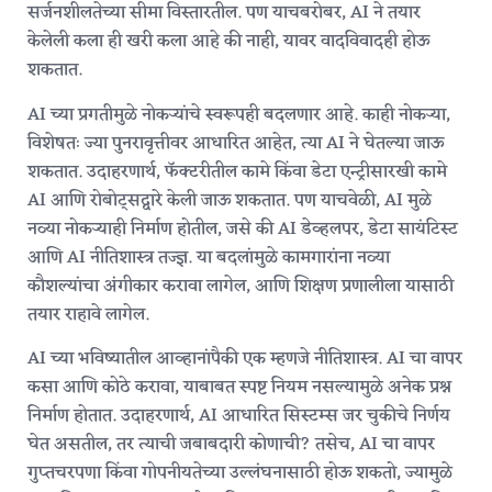
सर्जनशीलतेच्या सीमा विस्तारतील. पण याचबरोबर, AI ने तयार
केलेली कला ही खरी कला आहे की नाही, यावर वादविवादही होऊ
शकतात.
AI च्या प्रगतीमुळे नोकऱ्यांचे स्वरूपही बदलणार आहे. काही नोकऱ्या,
विशेषतः ज्या पुनरावृत्तीवर आधारित आहेत, त्या AI ने घेतल्या जाऊ
शकतात. उदाहरणार्थ, फॅक्टरीतील कामे किंवा डेटा एन्ट्रीसारखी कामे
AI आणि रोबोट्सद्वारे केली जाऊ शकतात. पण याचवेळी, AI मुळे
नव्या नोकऱ्याही निर्माण होतील, जसे की AI डेव्हलपर, डेटा सायंटिस्ट
आणि AI नीतिशास्त्र तज्ज्ञ. या बदलांमुळे कामगारांना नव्या
कौशल्यांचा अंगीकार करावा लागेल, आणि शिक्षण प्रणालीला यासाठी
तयार राहावे लागेल.
AI च्या भविष्यातील आव्हानांपैकी एक म्हणजे नीतिशास्त्र. AI चा वापर
कसा आणि कोठे करावा, याबाबत स्पष्ट नियम नसल्यामुळे अनेक प्रश्न
निर्माण होतात. उदाहरणार्थ, AI आधारित सिस्टम्स जर चुकीचे निर्णय
घेत असतील, तर त्याची जबाबदारी कोणाची? तसेच, AI चा वापर
गुप्तचरपणा किंवा गोपनीयतेच्या उल्लंघनासाठी होऊ शकतो, ज्यामुळे