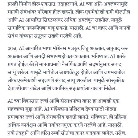
प्रश्नही निर्माण होऊ शकतात. उदाहरणार्थ, AI च्या अति-अवलंबनामुळे
मानवी संबंधांवर परिणाम होऊ शकतो. लोक एकमेकांशी कमी बोलतील
आणि AI आधारित सिस्टम्सवर अधिक अवलंबून राहतील. यामुळे
सामाजिक एकाकीपणा वाढू शकतो. यासाठी, AI चा वापर आणि मानवी
संबंध यांच्यात संतुलन राखणे गरजेचे आहे.
आज, AI आधारित भाषा मॉडेल्स मजकूर लिहू शकतात, अनुवाद करू
शकतात आणि अगदी संभाषणही करू शकतात. भविष्यात, AI इतके
प्रगत होईल की ते मानवांप्रमाणे नैसर्गिक आणि संदर्भानुसार संवाद
साधू शकेल. यामुळे भाषेतील अडथळे दूर होतील आणि जगभरातील
लोक एकमेकांशी सहजपणे संवाद साधू शकतील. यामुळे सांस्कृतिक
देवाणघेवाण वाढेल आणि जागतिक सहकार्याला चालना मिळेल.
AI च्या विकासात ऊर्जा आणि संसाधनांचा वापर हा आणखी एक
महत्त्वाचा मुद्दा आहे. AI मॉडेल्सना प्रशिक्षण देण्यासाठी मोठ्या
प्रमाणावर ऊर्जा आणि संगणकीय शक्ती लागते. भविष्यात, ही प्रक्रिया
अधिक कार्यक्षम आणि पर्यावरणपूरक करणे गरजेचे आहे. यासाठी,
नवी तंत्रज्ञाने आणि हरित ऊर्जा स्रोतांचा वापर वाढवावा लागेल. तसेच,