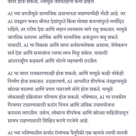
वापर होऊ शकतो, ज्यामुळे जीवितहानी कमी होईल.
AI च्या प्रगतीमुळे सामाजिक असमानता वाढण्याचीही भीती आहे. जर
AI तंत्रज्ञान फक्त श्रीमंत देशांपुरते किंवा मोठ्या कंपन्यांपुरते मर्यादित
राहिले, तर गरीब देश आणि लहान व्यवसाय मागे राहू शकतात. यामुळे
जागतिक स्तरावर आर्थिक आणि सामाजिक असंतुलन वाढू शकते.
यासाठी, AI चा विकास आणि वापर सर्वसमावेशक असावा, जेणेकरून
सर्व देश आणि समाजांना त्याचा लाभ मिळू शकेल. यासाठी
आंतरराष्ट्रीय सहकार्य आणि धोरणे महत्त्वाची ठरतील.
AI चा वापर राजकारणातही होऊ शकतो, आणि यामुळे काही धोकेही
निर्माण होऊ शकतात. उदाहरणार्थ, AI आधारित डीपफेक तंत्रज्ञानामुळे
खोट्या बातम्या आणि प्रचार पसरवणे सोपे होऊ शकते. यामुळे
लोकशाही प्रक्रियांवर परिणाम होऊ शकतो. भविष्यात, AI चा राजकीय
गैरवापर टाळण्यासाठी कठोर नियम आणि तांत्रिक उपाययोजना
कराव्या लागतील. तसेच, लोकांना डीपफेक आणि खोट्या माहितीपासून
सावध राहण्यासाठी शिक्षित करणे गरजेचे आहे.
AI च्या भविष्यातील सर्वात रोमांचक पैलूंपैकी एक म्हणजे त्याची मानवी