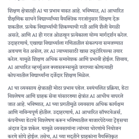
शिक्षण क्षेत्रातही AI चा प्रभाव वाढत आहे. भविष्यात, AI आधारित
शैक्षणिक साधने विद्यार्थ्यांच्या वैयक्तिक गरजांनुसार शिक्षण देऊ
शकतील. प्रत्येक विद्यार्थ्याची शिकण्याची गती आणि शैली वेगळी
असते, आणि AI ही गरज ओळखून प्रत्येकाला योग्य मार्गदर्शन करेल.
उदाहरणार्थ, एखाद्या विद्यार्थ्याला गणितातील संकल्पना समजण्यात
अडचण येत असेल, तर AI त्याच्यासाठी खास ट्यूटोरियल्स तयार
करेल. यामुळे शिक्षण अधिक समावेशक आणि प्रभावी होईल. शिवाय,
AI आधारित व्हर्च्युअल क्लासरूम्समुळे जगाच्या कोणत्याही
कोपऱ्यातील विद्यार्थ्यांना दर्जेदार शिक्षण मिळेल.
AI चा व्यवसाय क्षेत्रातही मोठा प्रभाव पडेल. स्वयंचलित प्रक्रिया, डेटा
विश्लेषण आणि ग्राहक सेवा यांसारख्या क्षेत्रांत AI आधीच वापरले
जात आहे. भविष्यात, AI च्या प्रगतीमुळे व्यवसाय अधिक कार्यक्षम
आणि नाविन्यपूर्ण होतील. उदाहरणार्थ, AI आधारित सॉफ्टवेअर्स,
कंपनीच्या डेटाचे विश्लेषण करून भविष्यातील बाजारपेठेच्या ट्रेंड्सचा
अंदाज देऊ शकेल. यामुळे व्यवसायांना त्यांच्या धोरणांचे नियोजन
करणे सोपे होईल. तसेच, AI च्या मदतीने ग्राहकांना वैयक्तिकृत