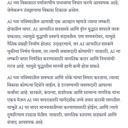
AI च्या विकासात पर्यावरणीय प्रभावाचा विचार करणे आवश्यक आहे,
जेणेकरून तंत्रज्ञानाचा विकास टिकाऊ असेल.
AI च्या भविष्यातील आणखी एक आव्हान म्हणजे त्याचा लष्करी
क्षेत्रातील वापर. AI आधारित शस्त्रास्त्रे आणि ड्रोन युद्धात वापरले जाऊ
शकतात, ज्यामुळे युद्धाची स्वरूपे बदलतील. पण याचबरोबर, यामुळे
नैतिक प्रश्नही निर्माण होतात. उदाहरणार्थ, जर AI आधारित शस्त्राने
चुकीचा निर्णय घेतला, तर त्याची जबाबदारी कोणाची? यासाठी, AI चा
लष्करी वापर नियंत्रित करण्यासाठी जागतिक करार आणि नियमांची
गरज आहे. यामुळे युद्धातील मानवी हानी कमी होऊ शकते.
AI च्या भविष्यातील शक्यता आणि धोके यांचा विचार करताना, त्याचा
विकास कोणत्या दिशेने जाईल, हे ठरवण्याची जबाबदारी आपल्या
सर्वांवर आहे. सरकारे, कंपन्या, संशोधक आणि सामान्य नागरिक यांना
एकत्र येऊन AI च्या वापरासाठी मार्गदर्शक तत्त्वे तयार करावी लागतील.
यामुळे AI चा वापर मानवजातीच्या कल्याणासाठी होईल, आणि त्याचे
दुष्परिणाम टाळता येतील. यासाठी, जागतिक स्तरावर सहकार्य आणि
संवाद आवश्यक आहे.