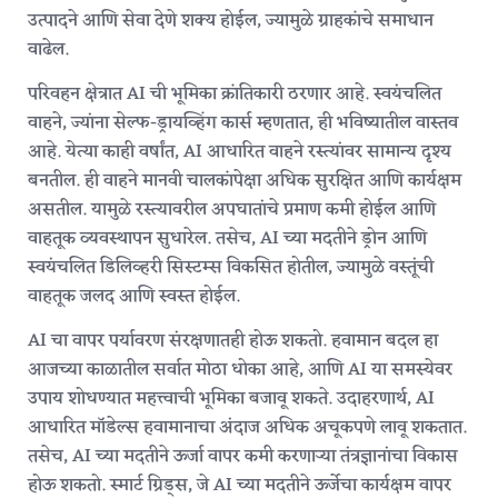
उत्पादने आणि सेवा देणे शक्य होईल, ज्यामुळे ग्राहकांचे समाधान
वाढेल.
परिवहन क्षेत्रात AI ची भूमिका क्रांतिकारी ठरणार आहे. स्वयंचलित
वाहने, ज्यांना सेल्फ-ड्रायव्हिंग कार्स म्हणतात, ही भविष्यातील वास्तव
आहे. येत्या काही वर्षांत, AI आधारित वाहने रस्त्यांवर सामान्य दृश्य
बनतील. ही वाहने मानवी चालकांपेक्षा अधिक सुरक्षित आणि कार्यक्षम
असतील. यामुळे रस्त्यावरील अपघातांचे प्रमाण कमी होईल आणि
वाहतूक व्यवस्थापन सुधारेल. तसेच, AI च्या मदतीने ड्रोन आणि
स्वयंचलित डिलिव्हरी सिस्टम्स विकसित होतील, ज्यामुळे वस्तूंची
वाहतूक जलद आणि स्वस्त होईल.
AI चा वापर पर्यावरण संरक्षणातही होऊ शकतो. हवामान बदल हा
आजच्या काळातील सर्वात मोठा धोका आहे, आणि AI या समस्येवर
उपाय शोधण्यात महत्त्वाची भूमिका बजावू शकते. उदाहरणार्थ, AI
आधारित मॉडेल्स हवामानाचा अंदाज अधिक अचूकपणे लावू शकतात.
तसेच, AI च्या मदतीने ऊर्जा वापर कमी करणाऱ्या तंत्रज्ञानांचा विकास
होऊ शकतो. स्मार्ट ग्रिड्स, जे AI च्या मदतीने ऊर्जेचा कार्यक्षम वापर